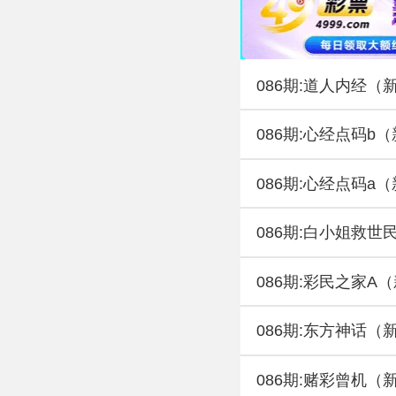
086期:道人内经（
086期:心经点码b
086期:心经点码a
086期:白小姐救世
086期:彩民之家A
086期:东方神话（
086期:赌彩曾机（