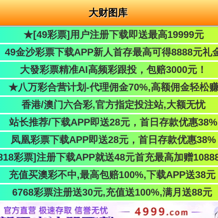
大财图库
★[49彩票]用户注册下载即送最高19999元
49金沙彩票下载APP新人首存最高可得8888元礼
大發彩票精准AI高频彩跟投，包赔3000元！
★八万彩合营计划-代理佣金70%,高额佣金轻松
香港/澳门六合彩,官方指定投注站,大额无忧
站长推荐/下载APP即送28元，首日存款优惠38%
凤凰彩票下载APP即送28元，首日存款优惠38%
8818彩票]注册下载APP就送48元首充最高加赠1088
充值买澳彩不中,最高包赔100%,下载APP送38元
6768彩票注册送30元,充值送100%,满月送88元