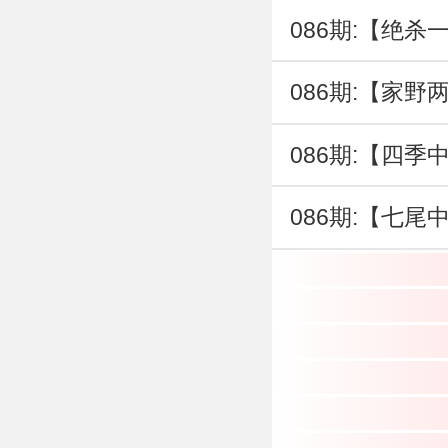
086期:【绝
086期:【家
086期:【四
086期:【七