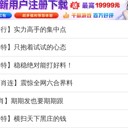
杀一行】实力高手的集中点
行中特】只抱着试试的心态
双中特】稳稳绝对能打好料！
特两肖连】震惊全网六合界料
特3肖】期期发也要期期跟
肖中特】横扫天下黑庄的钱